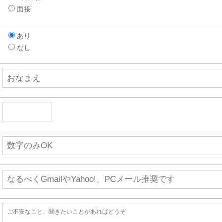
面接
あり
なし